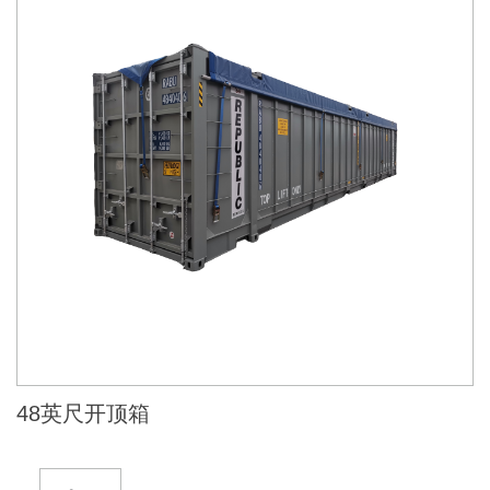
48英尺开顶箱